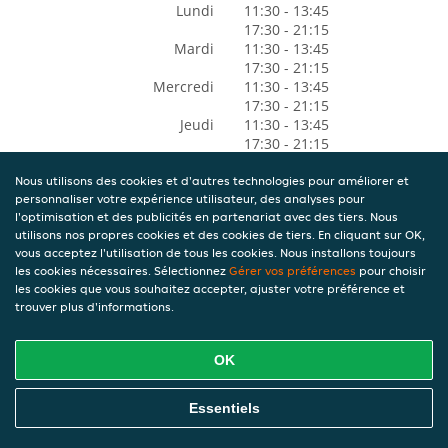
Lundi
11:30 - 13:45
17:30 - 21:15
Mardi
11:30 - 13:45
17:30 - 21:15
Mercredi
11:30 - 13:45
17:30 - 21:15
Jeudi
11:30 - 13:45
17:30 - 21:15
Vendredi
11:30 - 13:45
17:30 - 21:15
Nous utilisons des cookies et d'autres technologies pour améliorer et
personnaliser votre expérience utilisateur, des analyses pour
Samedi
11:30 - 13:45
l'optimisation et des publicités en partenariat avec des tiers. Nous
17:30 - 21:15
utilisons nos propres cookies et des cookies de tiers. En cliquant sur OK,
Dimanche
17:30 - 21:15
vous acceptez l'utilisation de tous les cookies. Nous installons toujours
les cookies nécessaires. Sélectionnez
Gérer vos préférences
pour choisir
les cookies que vous souhaitez accepter, ajuster votre préférence et
trouver plus d'informations.
OK
Essentiels